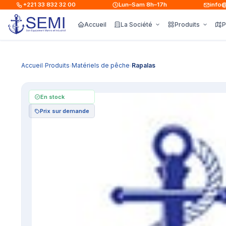
+221 33 832 32 00
Lun–Sam 8h–17h
info@sem
Accueil
La Société
Produits
P
Accueil
Produits
Matériels de pêche
Rapalas
›
›
›
En stock
Prix sur demande