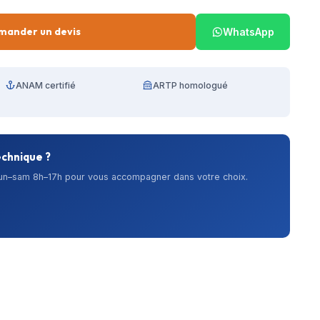
mander un devis
WhatsApp
ANAM certifié
ARTP homologué
echnique ?
lun–sam 8h–17h pour vous accompagner dans votre choix.