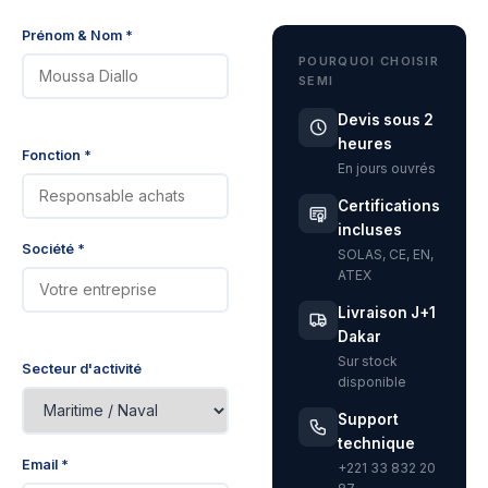
Prénom & Nom *
POURQUOI CHOISIR
SEMI
Devis sous 2
heures
Fonction *
En jours ouvrés
Certifications
incluses
Société *
SOLAS, CE, EN,
ATEX
Livraison J+1
Dakar
Sur stock
Secteur d'activité
disponible
Support
technique
Email *
+221 33 832 20