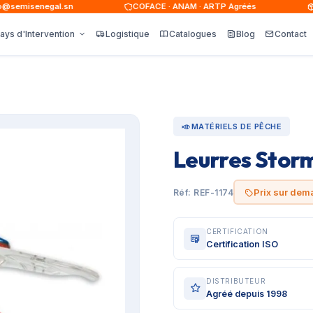
emisenegal.sn
COFACE · ANAM · ARTP Agréés
15
ays d'Intervention
Logistique
Catalogues
Blog
Contact
MATÉRIELS DE PÊCHE
Leurres Stor
Prix sur de
Réf: REF-1174
CERTIFICATION
Certification ISO
DISTRIBUTEUR
Agréé depuis 1998