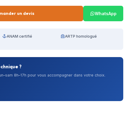
mander un devis
WhatsApp
ANAM certifié
ARTP homologué
echnique ?
lun–sam 8h–17h pour vous accompagner dans votre choix.