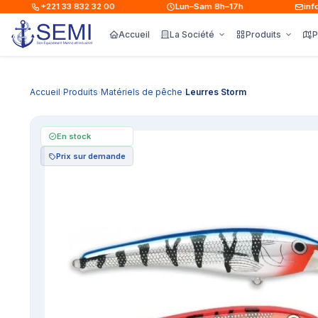
+221 33 832 32 00
Lun–Sam 8h–17h
info@s
Accueil
La Société
Produits
P
Accueil
Produits
Matériels de pêche
Leurres Storm
›
›
›
En stock
Prix sur demande