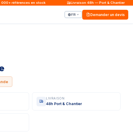
00+ références en stock
Livraison 48h — Port & Chantier
FR
Demander un devis
e
ande
LIVRAISON
48h Port & Chantier