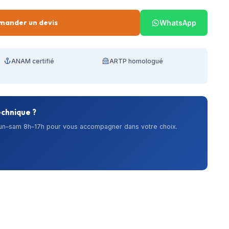
mander un devis
WhatsApp
ANAM certifié
ARTP homologué
echnique ?
lun–sam 8h–17h pour vous accompagner dans votre choix.