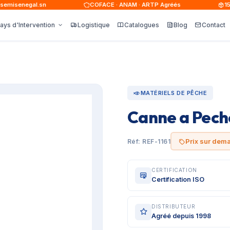
isenegal.sn
COFACE · ANAM · ARTP Agréés
15 0
ays d'Intervention
Logistique
Catalogues
Blog
Contact
MATÉRIELS DE PÊCHE
Canne a Pech
Prix sur dem
Réf: REF-1161
CERTIFICATION
Certification ISO
DISTRIBUTEUR
Agréé depuis 1998