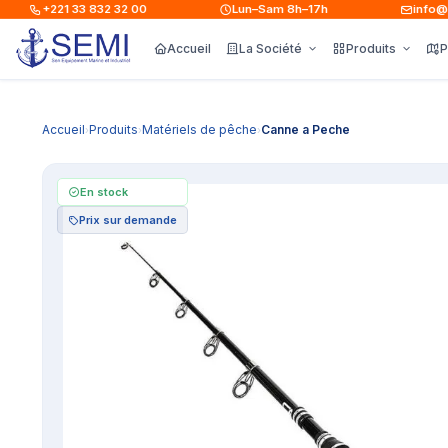
+221 33 832 32 00
Lun–Sam 8h–17h
info@sem
Accueil
La Société
Produits
P
Accueil
Produits
Matériels de pêche
Canne a Peche
›
›
›
En stock
Prix sur demande