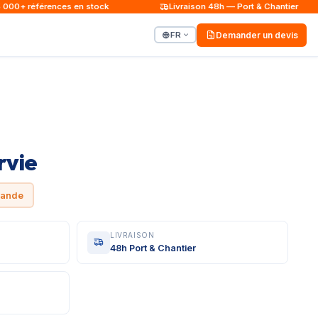
0+ références en stock
Livraison 48h — Port & Chantier
FR
Demander un devis
rvie
mande
LIVRAISON
48h Port & Chantier