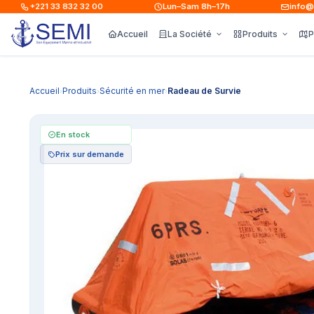
+221 33 832 32 00
Lun–Sam 8h–17h
info@sem
Accueil
La Société
Produits
P
Accueil
Produits
Sécurité en mer
Radeau de Survie
›
›
›
En stock
Prix sur demande