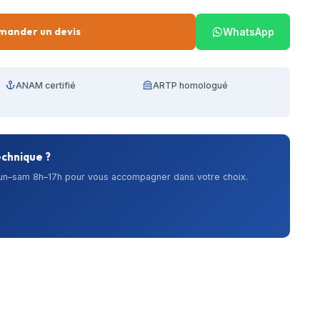
mander un devis
WhatsApp
ANAM certifié
ARTP homologué
echnique ?
lun–sam 8h–17h pour vous accompagner dans votre choix.