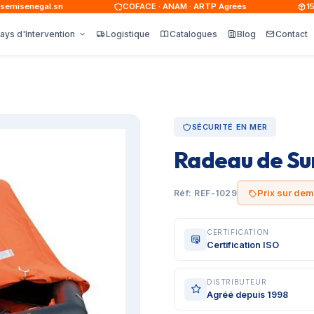
isenegal.sn
COFACE · ANAM · ARTP Agréés
15 00
ays d'Intervention
Logistique
Catalogues
Blog
Contact
SÉCURITÉ EN MER
Radeau de Su
Prix sur de
Réf: REF-1029
CERTIFICATION
Certification ISO
DISTRIBUTEUR
Agréé depuis 1998