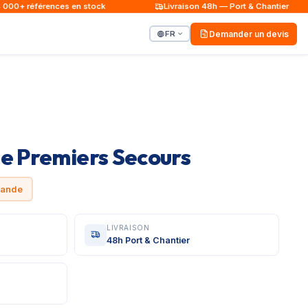
0+ références en stock
Livraison 48h — Port & Chantier
FR
Demander un devis
de Premiers Secours
mande
LIVRAISON
48h Port & Chantier