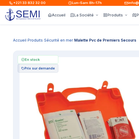
+221 33 832 32 00
Lun–Sam 8h–17h
info@sem
Accueil
La Société
Produits
P
Accueil
Produits
Sécurité en mer
Malette Pvc de Premiers Secours
›
›
›
En stock
Prix sur demande