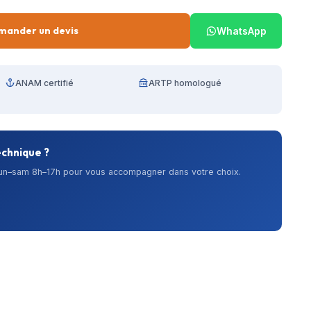
mander un devis
WhatsApp
ANAM certifié
ARTP homologué
echnique ?
lun–sam 8h–17h pour vous accompagner dans votre choix.