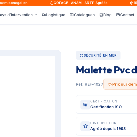
isenegal.sn
COFACE · ANAM · ARTP Agréés
15 00
ays d'Intervention
Logistique
Catalogues
Blog
Contact
SÉCURITÉ EN MER
Malette Pvc 
Prix sur de
Réf: REF-1027
CERTIFICATION
Certification ISO
DISTRIBUTEUR
Agréé depuis 1998