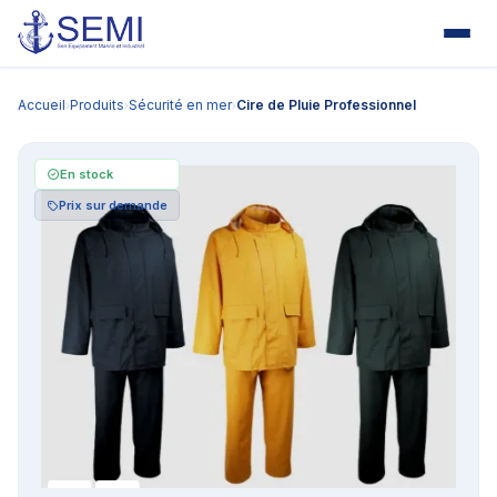
Accueil
Produits
Sécurité en mer
Cire de Pluie Professionnel
›
›
›
En stock
Prix sur demande