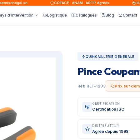
isenegal.sn
COFACE · ANAM · ARTP Agréés
15 00
ays d'Intervention
Logistique
Catalogues
Blog
Contact
QUINCAILLERIE GÉNÉRALE
Pince Coupan
Prix sur de
Réf: REF-1293
CERTIFICATION
Certification ISO
DISTRIBUTEUR
Agréé depuis 1998