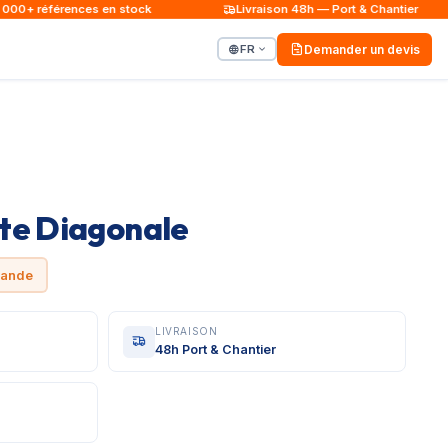
0+ références en stock
Livraison 48h — Port & Chantier
FR
Demander un devis
te Diagonale
mande
LIVRAISON
48h Port & Chantier