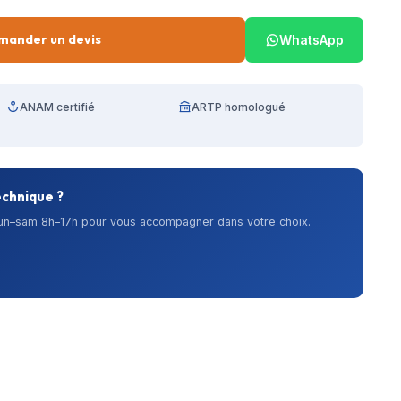
mander un devis
WhatsApp
ANAM certifié
ARTP homologué
echnique ?
lun–sam 8h–17h pour vous accompagner dans votre choix.