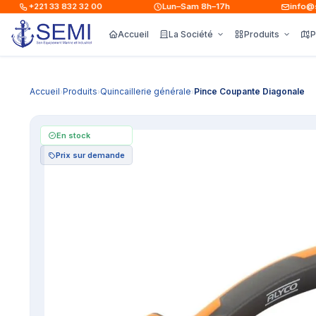
+221 33 832 32 00
Lun–Sam 8h–17h
info@sem
Accueil
La Société
Produits
P
Accueil
Produits
Quincaillerie générale
Pince Coupante Diagonale
›
›
›
En stock
Prix sur demande