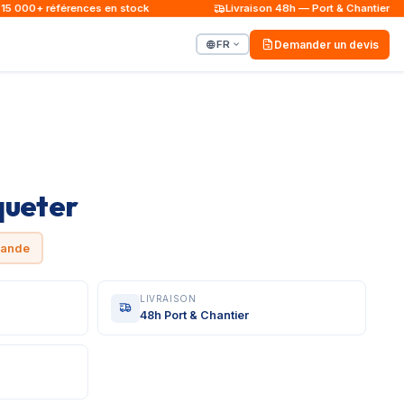
 000+ références en stock
Livraison 48h — Port & Chantier
FR
Demander un devis
queter
mande
LIVRAISON
48h Port & Chantier