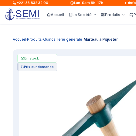
+221 33 832 32 00
Lun–Sam 8h–17h
info@s
Accueil
La Société
Produits
P
Accueil
Produits
Quincaillerie générale
Marteau a Piqueter
›
›
›
En stock
Prix sur demande