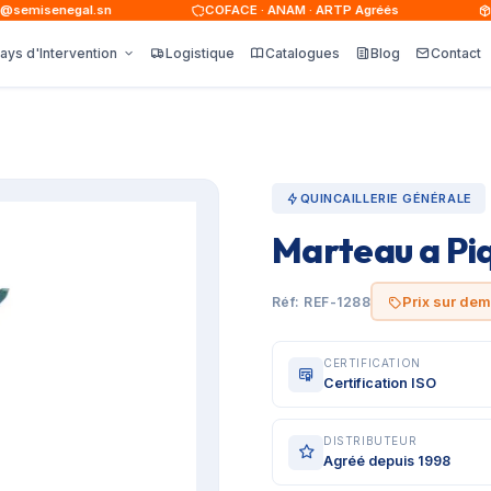
emisenegal.sn
COFACE · ANAM · ARTP Agréés
15
ays d'Intervention
Logistique
Catalogues
Blog
Contact
QUINCAILLERIE GÉNÉRALE
Marteau a Pi
Prix sur de
Réf: REF-1288
CERTIFICATION
Certification ISO
DISTRIBUTEUR
Agréé depuis 1998