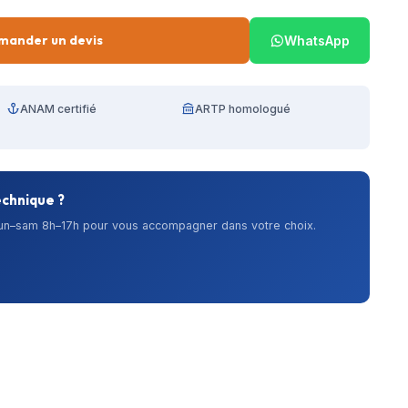
mander un devis
WhatsApp
ANAM certifié
ARTP homologué
echnique ?
lun–sam 8h–17h pour vous accompagner dans votre choix.