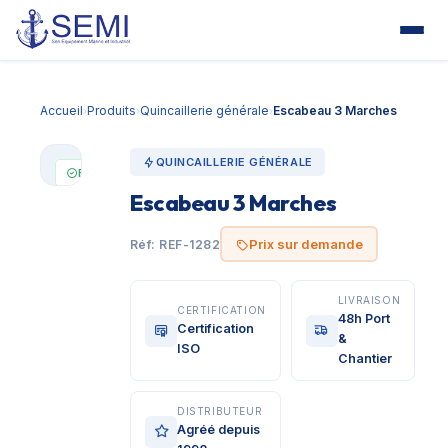
Accueil
Produits
Quincaillerie générale
Escabeau 3 Marches
›
›
›
QUINCAILLERIE GÉNÉRALE
En stock
Escabeau 3 Marches
Prix sur
demande
Prix sur demande
Réf: REF-1282
LIVRAISON
CERTIFICATION
48h Port
Certification
&
ISO
Chantier
DISTRIBUTEUR
Agréé depuis