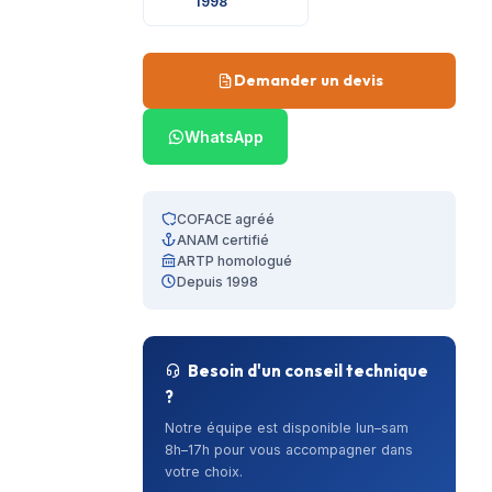
1998
Demander un devis
WhatsApp
COFACE agréé
ANAM certifié
ARTP homologué
Depuis 1998
Besoin d'un conseil technique
?
Notre équipe est disponible lun–sam
8h–17h pour vous accompagner dans
votre choix.