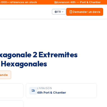
0+ références en stock
Livraison 48h — Port & Chantier
FR
Demander un devis
exagonale 2 Extremites
 Hexagonales
mande
LIVRAISON
48h Port & Chantier