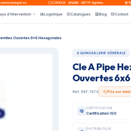
isenegal.sn
COFACE · ANAM · ARTP Agréés
15 00
ays d'Intervention
Logistique
Catalogues
Blog
Contact
tremites Ouvertes 6x6 Hexagonales
QUINCAILLERIE GÉNÉRALE
Cle A Pipe H
Ouvertes 6x6
Prix sur de
Réf: REF-1570
CERTIFICATION
Certification ISO
DISTRIBUTEUR