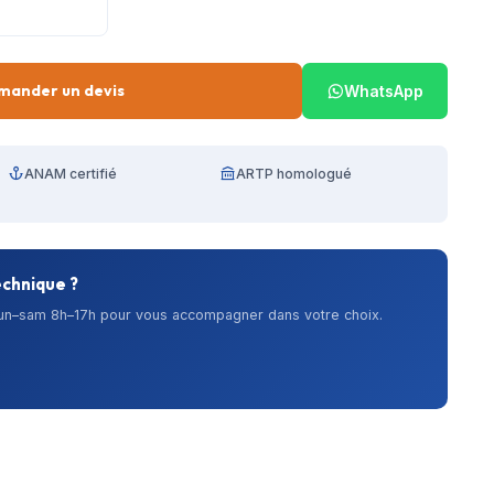
mander un devis
WhatsApp
ANAM certifié
ARTP homologué
echnique ?
lun–sam 8h–17h pour vous accompagner dans votre choix.