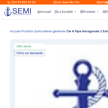
+221 33 832 32 00
Lun–Sam 8h–17h
info@sem
Accueil
La Société
Produits
P
Accueil
Produits
Quincaillerie générale
Cle A Pipe Hexagonale 2 Ex
›
›
›
En stock
Prix sur demande