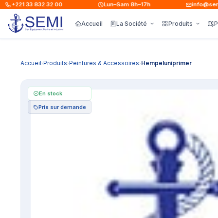
+221 33 832 32 00
Lun–Sam 8h–17h
info@semise
Accueil
La Société
Produits
P
Accueil
Produits
Peintures & Accessoires
Hempeluniprimer
›
›
›
En stock
Prix sur demande