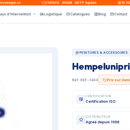
negal.sn
COFACE · ANAM · ARTP Agréés
15 000+ 
ays d'Intervention
Logistique
Catalogues
Blog
Contact
PEINTURES & ACCESSOIRES
Hempelunipr
Prix sur de
Réf: REF-1460
CERTIFICATION
Certification ISO
DISTRIBUTEUR
Agréé depuis 1998