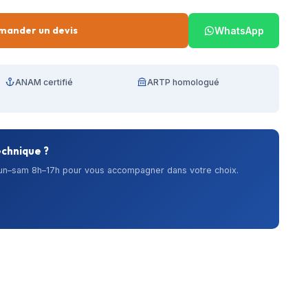
mander un devis
WhatsApp
ANAM certifié
ARTP homologué
echnique ?
lun–sam 8h–17h pour vous accompagner dans votre choix.