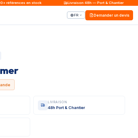
références en stock
Livraison 48h — Port & Chantier
FR
Demander un devis
imer
mande
LIVRAISON
48h Port & Chantier