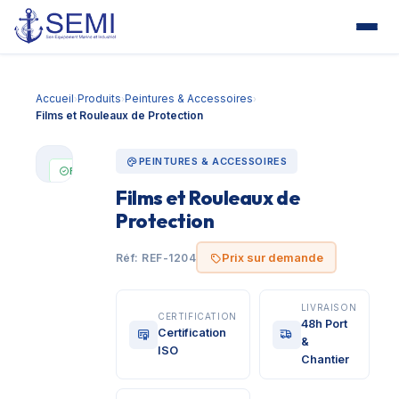
Accueil
Produits
Peintures & Accessoires
›
›
›
Films et Rouleaux de Protection
PEINTURES & ACCESSOIRES
En stock
Films et Rouleaux de
Prix sur
demande
Protection
Prix sur demande
Réf: REF-1204
LIVRAISON
CERTIFICATION
48h Port
Certification
&
ISO
Chantier