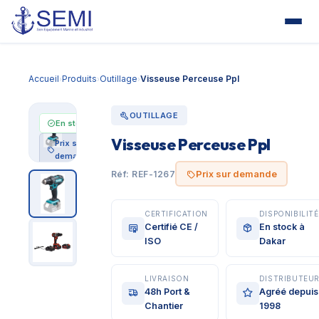
Accueil
Produits
Outillage
Visseuse Perceuse Ppl
›
›
›
OUTILLAGE
En stock
Visseuse Perceuse Ppl
Prix sur
demande
Prix sur demande
Réf: REF-1267
CERTIFICATION
DISPONIBILITÉ
Certifié CE /
En stock à
ISO
Dakar
LIVRAISON
DISTRIBUTEU
48h Port &
Agréé depuis
Chantier
1998