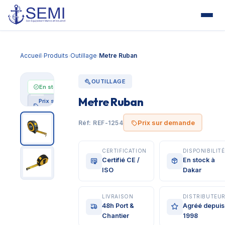
Accueil
Produits
Outillage
Metre Ruban
›
›
›
OUTILLAGE
En stock
Metre Ruban
Prix sur
demande
Prix sur demande
Réf: REF-1254
CERTIFICATION
DISPONIBILITÉ
Certifié CE /
En stock à
ISO
Dakar
LIVRAISON
DISTRIBUTEU
48h Port &
Agréé depuis
Chantier
1998