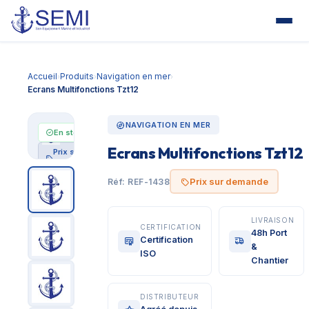
Accueil
Produits
Navigation en mer
›
›
›
Ecrans Multifonctions Tzt12
NAVIGATION EN MER
En stock
Ecrans Multifonctions Tzt12
Prix sur
demande
Prix sur demande
Réf: REF-1438
LIVRAISON
CERTIFICATION
48h Port
Certification
&
ISO
Chantier
DISTRIBUTEUR