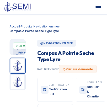
Accueil
Produits
Navigation en mer
›
›
›
Compas A Pointe Seche Type Lyre
NAVIGATION EN MER
En stock
Compas A Pointe Seche
Prix sur
demande
Type Lyre
Prix sur demande
Réf: REF-1437
LIVRAISON
CERTIFICATION
48h Port
Certification
&
ISO
Chantier