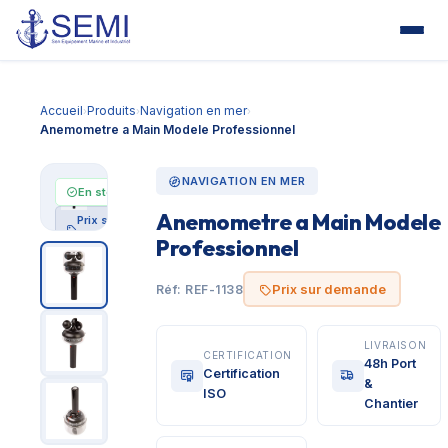
Accueil
Produits
Navigation en mer
›
›
›
Anemometre a Main Modele Professionnel
NAVIGATION EN MER
En stock
Anemometre a Main Modele
Prix sur
demande
Professionnel
Prix sur demande
Réf: REF-1138
LIVRAISON
CERTIFICATION
48h Port
Certification
&
ISO
Chantier