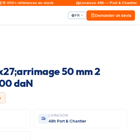
5 000+ références en stock
Livraison 48h — Port & Chantier
FR
Demander un devis
x27;arrimage 50 mm 2
000 daN
e
LIVRAISON
48h Port & Chantier