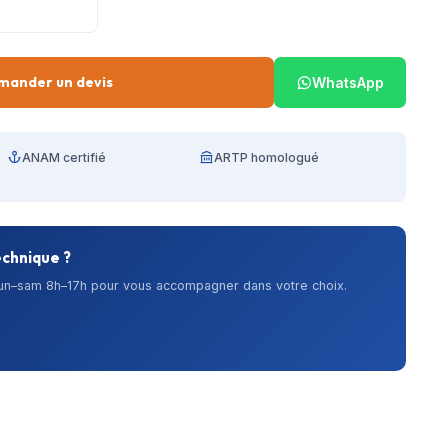
mander un devis
WhatsApp
ANAM certifié
ARTP homologué
echnique ?
lun–sam 8h–17h pour vous accompagner dans votre choix.