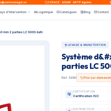
semisenegal.sn
COFACE · ANAM · ARTP Agréés
1
ays d'Intervention
Logistique
Catalogues
Blog
Contact
0 mm 2 parties LC 5000 daN
LEVAGE & MANUTENTION
Système d&#
parties LC 5
Prix sur demand
Réf: SEMI
CERTIFICATION
Certification ISO
DISTRIBUTEUR