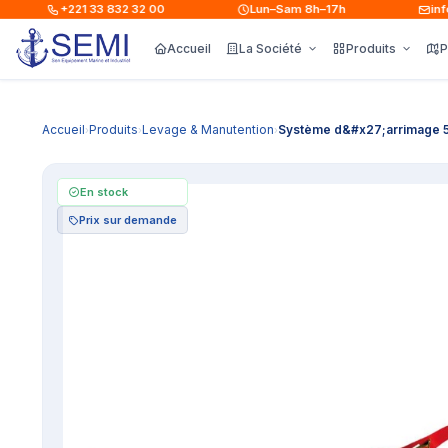
+221 33 832 32 00
Lun–Sam 8h–17h
info@
Accueil
La Société
Produits
P
Accueil
Produits
Levage & Manutention
Système d&#x27;arrimage 5
›
›
›
En stock
Prix sur demande