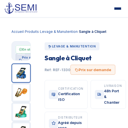
Accueil
Produits
Levage & Manutention
Sangle à Cliquet
›
›
›
LEVAGE & MANUTENTION
En stock
Sangle à Cliquet
Prix sur
demande
Prix sur demande
Réf: REF-1330
LIVRAISON
CERTIFICATION
48h Port
Certification
&
ISO
Chantier
DISTRIBUTEUR
Agréé depuis