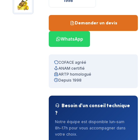
1998
Demander un devis
WhatsApp
COFACE agréé
ANAM certifié
ARTP homologué
Depuis 1998
Besoin d'un conseil technique
?
Notre équipe est disponible lun–sam
8h–17h pour vous accompagner dans
votre choix.