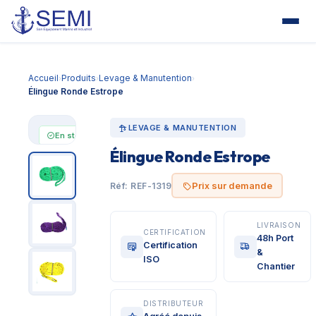
Accueil
Produits
Levage & Manutention
›
›
›
Élingue Ronde Estrope
LEVAGE & MANUTENTION
En stock
Élingue Ronde Estrope
Prix sur
demande
Prix sur demande
Réf: REF-1319
LIVRAISON
CERTIFICATION
48h Port
Certification
&
ISO
Chantier
DISTRIBUTEUR