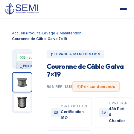
Accueil
Produits
Levage & Manutention
›
›
›
Couronne de Câble Galva 7×19
LEVAGE & MANUTENTION
En stock
Couronne de Câble Galva
Prix sur
demande
7×19
Prix sur demande
Réf: REF-1315
LIVRAISON
CERTIFICATION
48h Port
Certification
&
ISO
Chantier