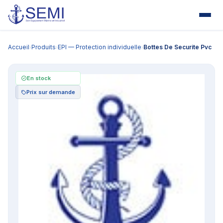
Accueil
Produits
EPI — Protection individuelle
Bottes De Securite Pvc
›
›
›
En stock
Prix sur demande