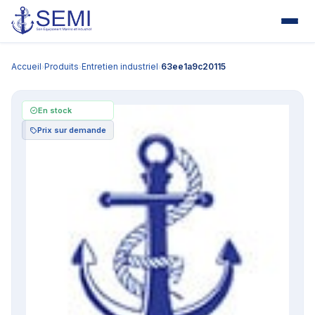
Accueil
Produits
Entretien industriel
63ee1a9c20115
›
›
›
En stock
Prix sur demande