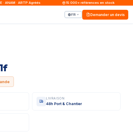
ANAM · ARTP Agréés
15 000+ références en stock
FR
Demander un devis
1f
mande
LIVRAISON
48h Port & Chantier