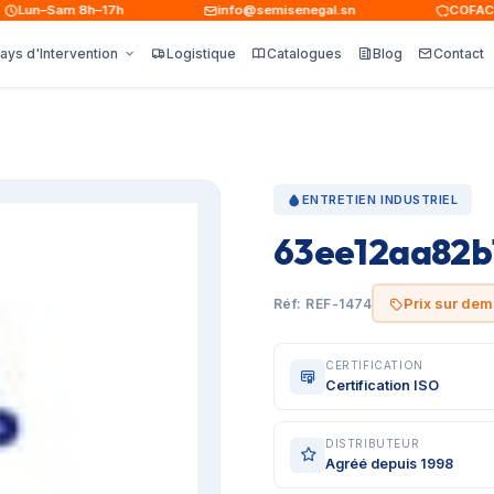
un–Sam 8h–17h
info@semisenegal.sn
COFACE · 
ays d'Intervention
Logistique
Catalogues
Blog
Contact
ENTRETIEN INDUSTRIEL
63ee12aa82b
Prix sur de
Réf: REF-1474
CERTIFICATION
Certification ISO
DISTRIBUTEUR
Agréé depuis 1998