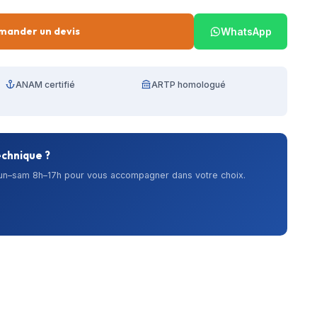
mander un devis
WhatsApp
ANAM certifié
ARTP homologué
echnique ?
lun–sam 8h–17h pour vous accompagner dans votre choix.