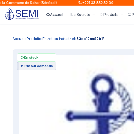
a Commune de Dakar (Sénégal)
+221 33 832 32 00
L
Accueil
La Société
Produits
P
Accueil
Produits
Entretien industriel
63ee12aa82b1f
›
›
›
En stock
Prix sur demande