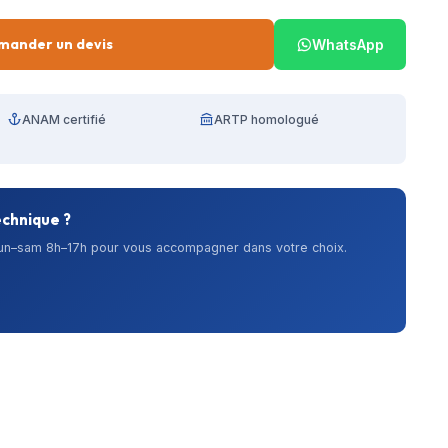
mander un devis
WhatsApp
ANAM certifié
ARTP homologué
echnique ?
lun–sam 8h–17h pour vous accompagner dans votre choix.