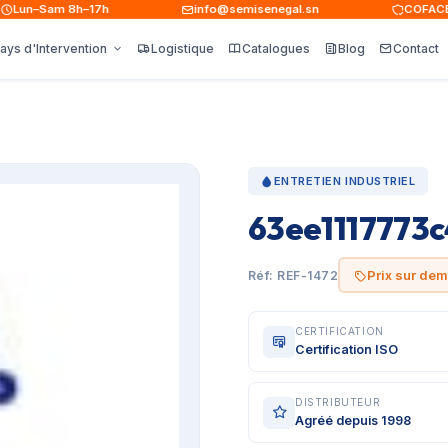
un–Sam 8h–17h
info@semisenegal.sn
COFACE · A
ays d'Intervention
Logistique
Catalogues
Blog
Contact
ENTRETIEN INDUSTRIEL
63ee1117773c
Prix sur de
Réf: REF-1472
CERTIFICATION
Certification ISO
DISTRIBUTEUR
Agréé depuis 1998