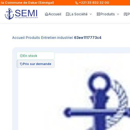
 Commune de Dakar (Sénégal)
+221 33 832 32 00
L
Accueil
La Société
Produits
P
Accueil
Produits
Entretien industriel
63ee1117773c4
›
›
›
En stock
Prix sur demande