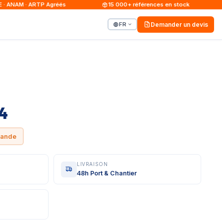
NAM · ARTP Agréés
15 000+ références en stock
FR
Demander un devis
4
mande
LIVRAISON
48h Port & Chantier