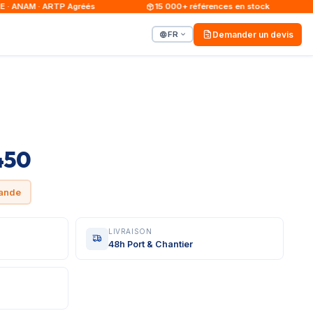
ANAM · ARTP Agréés
15 000+ références en stock
FR
Demander un devis
450
mande
LIVRAISON
48h Port & Chantier