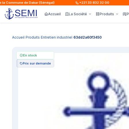
a Commune de Dakar (Sénégal)
+221 33 832 32 00
Accueil
La Société
Produits
P
Accueil
Produits
Entretien industriel
63dd2a60f3450
›
›
›
En stock
Prix sur demande