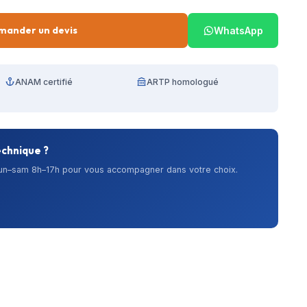
mander un devis
WhatsApp
ANAM certifié
ARTP homologué
echnique ?
lun–sam 8h–17h pour vous accompagner dans votre choix.