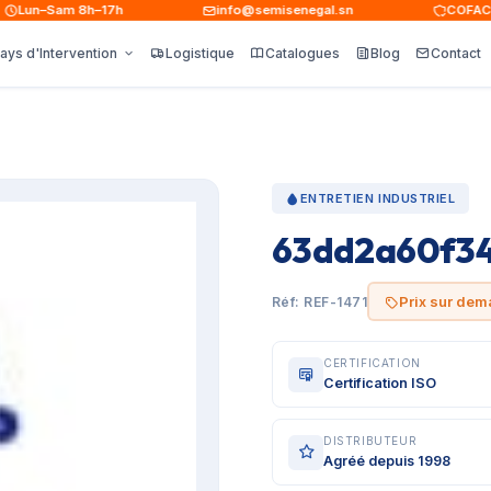
Lun–Sam 8h–17h
info@semisenegal.sn
COFACE · 
ays d'Intervention
Logistique
Catalogues
Blog
Contact
ENTRETIEN INDUSTRIEL
63dd2a60f3
Prix sur de
Réf: REF-1471
CERTIFICATION
Certification ISO
DISTRIBUTEUR
Agréé depuis 1998