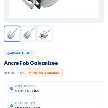
ACCASTILLAGE
Ancre Fob Galvanisee
Prix sur demande
Réf: REF-1105
CERTIFICATION
Certifié CE / ISO
DISPONIBILITÉ
En stock à Dakar