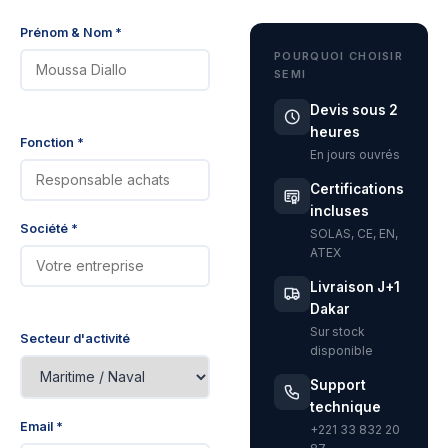
Prénom & Nom *
POURQUOI CHOISIR
SEMI
Devis sous 2
heures
Fonction *
En jours ouvrés
Certifications
incluses
Société *
SOLAS, CE, EN,
ATEX
Livraison J+1
Dakar
Sur stock
Secteur d'activité
disponible
Support
technique
Email *
+221 33 832 20