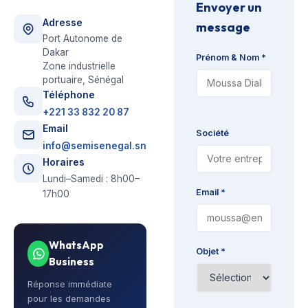
Envoyer un
Adresse
message
Port Autonome de
Dakar
Prénom & Nom *
Zone industrielle
portuaire, Sénégal
Téléphone
+221 33 832 20 87
Email
Société
info@semisenegal.sn
Horaires
Lundi–Samedi : 8h00–
Email *
17h00
WhatsApp
Objet *
Business
Réponse immédiate
pour les demandes